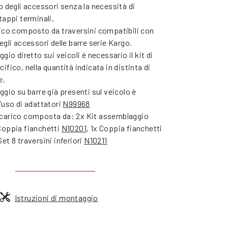
o degli accessori senza la necessità di
Extended - 420x135x12 cm
€ 722,00*
tappi terminali.
Extended - 420x150x12 cm
€ 772,00*
rico composto da traversini compatibili con
Extended - 420x180x12 cm
€ 820,00*
egli accessori delle barre serie Kargo.
gio diretto sui veicoli è necessario il kit di
ifico, nella quantità indicata in distinta di
e.
ggio su barre già presenti sul veicolo è
’uso di adattatori
N99968
carico composta da: 2x Kit assemblaggio
 Coppia fianchetti
N10201
, 1x Coppia fianchetti
Set 8 traversini inferiori
N10211
Istruzioni di montaggio