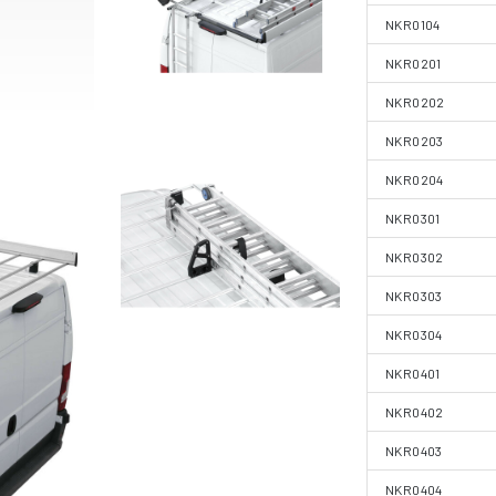
NKR0104
NKR0201
NKR0202
NKR0203
NKR0204
NKR0301
NKR0302
NKR0303
NKR0304
NKR0401
NKR0402
NKR0403
NKR0404