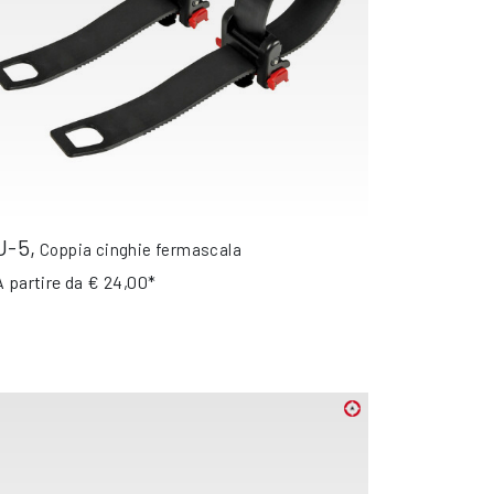
U-5
,
Coppia cinghie fermascala
A partire da
€ 24,00*