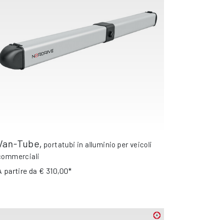
Van-Tube
,
portatubi in alluminio per veicoli
commerciali
A partire da
€ 310,00*