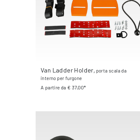
Van Ladder Holder
,
porta scala da
interno per furgone
A partire da
€ 37,00*