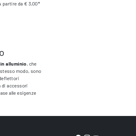
A partire da
€ 3,00*
io
 in alluminio
, che
lo stesso modo, sono
 deflettori
à di accessori
base alle esigenze