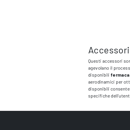
Accessori 
Questi accessori son
agevolano il process
disponibili
fermacar
aerodinamici per otti
disponibili consent
specifiche dell'uten