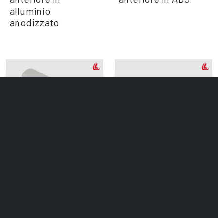
alluminio
anodizzato
Set 20 clips centrali
Set 100 bottoncini