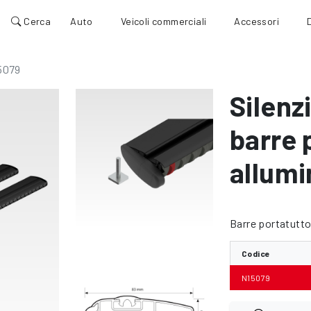
Cerca
Auto
Veicoli commerciali
Accessori
5079
Silenz
barre 
allumi
Barre portatutto
Codice
N15079