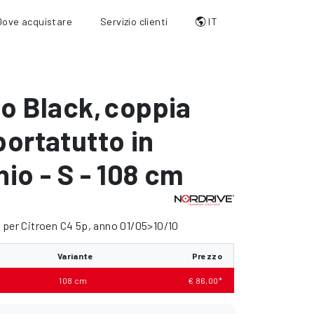
Dove acquistare
Servizio clienti
IT
io Black
,
coppia
portatutto in
nio - S - 108 cm
 per Citroen C4 5p, anno 01/05>10/10
Variante
Prezzo
108 cm
€ 86,00*