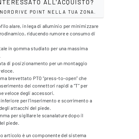
NTERESSATO ALL'ACQUISTO?
 NORDRIVE POINT NELLA TUA ZONA.
ilo alare, in lega di alluminio per minimizzare
erodinamico, riducendo rumore e consumo di
ntale in gomma studiato per una massima
.
ata di posizionamento per un montaggio
veloce.
ma brevettato PTO “press-to-open” che
nserimento dei connettori rapidi a “T” per
one veloce degli accessori.
inferiore per l’inserimento e scorrimento a
egli attacchi del piede.
omma per sigillare le scanalature dopo il
el piede.
 articolo è un componente del sistema