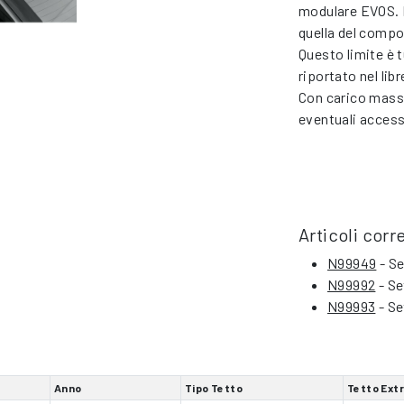
modulare EVOS. 
quella del compo
Questo limite è 
riportato nel li
Con carico massi
eventuali access
Articoli corre
N99949
- Se
N99992
- Se
N99993
- Se
Anno
Tipo Tetto
Tetto Ext