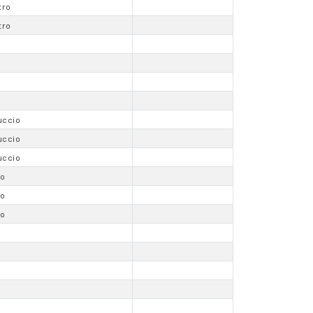
tro
tro
uccio
uccio
uccio
io
io
io