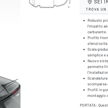
SEI I
TROVA UN
Robusto prof
l’impatto a
carburante.
Profilo fro
silenziosità
Scala gradu
semplice e 
Nuovo siste
permette l’i
l'installazi
Scanalatura 
scomparsa d
Profili in g
montaggio d
PORTATA: Questo