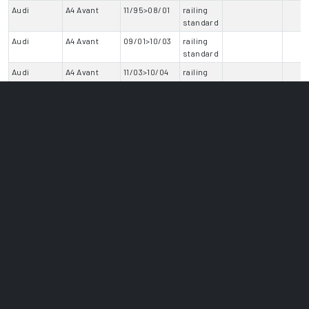
Audi
A4 Avant
11/95>08/01
railing
standard
Audi
A4 Avant
09/01>10/03
railing
standard
Audi
A4 Avant
11/03>10/04
railing
standard
Audi
A4 Avant
11/04>04/08
railing
standard
Audi
A6 Allroad
06/06>02/12
railing
standard
Audi
A6 Allroad
03/12>10/14
railing
standard
Audi
A6 Allroad
11/14>08/19
railing
standard
Audi
A6 Avant
08/94>07/97
railing
standard
Audi
A6 Avant
08/97>06/01
railing
standard
Audi
A6 Avant
07/01>02/05
railing
standard