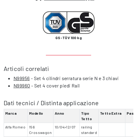
GS-TÜV 100 kg
Articoli correlati
N99956
- Set 4 cilindri serratura serie N e 3 chiavi
N99960
- Set 4 cover piedi Rail
Dati tecnici / Distinta applicazione
Marca
Modello
Anno
Tipo
Tetto Extra
Pass
Tetto
Alfa Romeo
156
10/04>12/07
railing
Crosswagon
standard