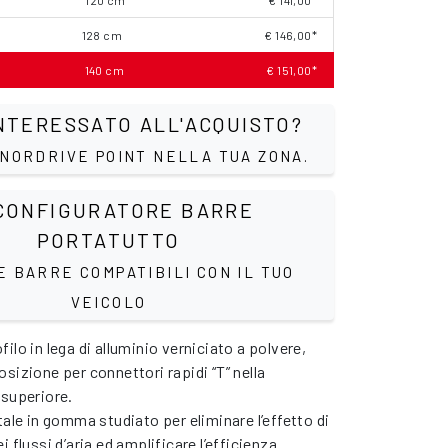
120 cm
€ 141,00*
128 cm
€ 146,00*
140 cm
€ 151,00*
NTERESSATO ALL'ACQUISTO?
 NORDRIVE POINT NELLA TUA ZONA.
ONFIGURATORE BARRE
PORTATUTTO
E BARRE COMPATIBILI CON IL TUO
VEICOLO
ilo in lega di alluminio verniciato a polvere,
sizione per connettori rapidi “T” nella
 superiore.
tale in gomma studiato per eliminare l’effetto di
i flussi d’aria ed amplificare l’efficienza