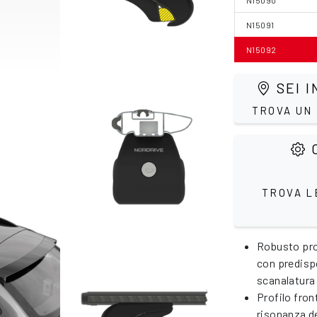
N15090
N15091
N15092
SEI I
TROVA UN
C
TROVA L
Robusto prof
con predispo
scanalatura
Profilo fron
risonanza de