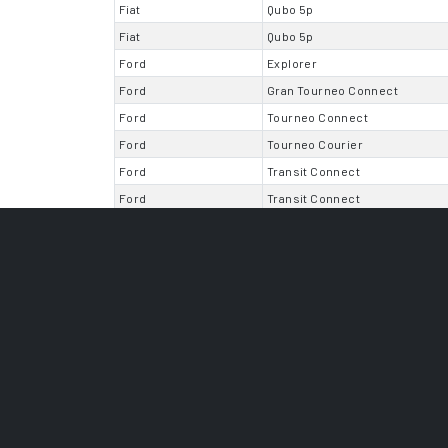
Fiat
Qubo 5p
Fiat
Qubo 5p
Ford
Explorer
Ford
Gran Tourneo Connect
Ford
Tourneo Connect
Ford
Tourneo Courier
Ford
Transit Connect
Ford
Transit Connect
Ford
Transit Courier
Great Wall
Steed 6
Great Wall
Steed 6
Honda
FR-V 5p
Isuzu
Trooper
Jeep
Cherokee
Kia
EV9
Land Rover
Discovery 5p
Land Rover
Discovery Sport 5p