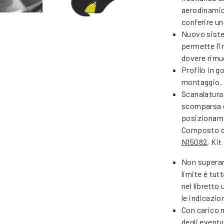
aerodinamica
conferire un
Nuovo siste
permette l’i
dovere rimuo
Profilo in g
montaggio.
Scanalatura 
scomparsa de
posizioname
Composto da
N15082
, Ki
Non superar
limite è tut
nel libretto
le indicazio
Con carico 
degli eventu