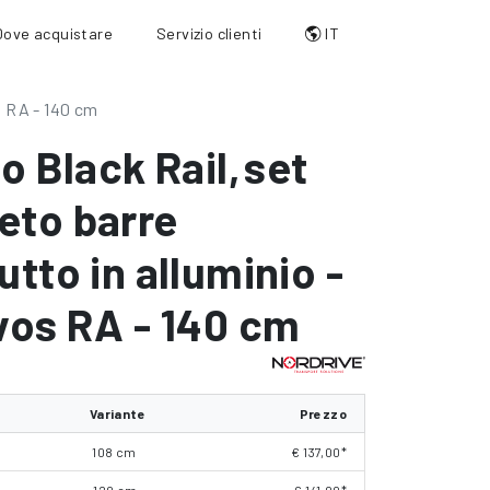
Dove acquistare
Servizio clienti
IT
s RA - 140 cm
io Black Rail
,
set
eto barre
utto in alluminio -
vos RA - 140 cm
Variante
Prezzo
108 cm
€ 137,00*