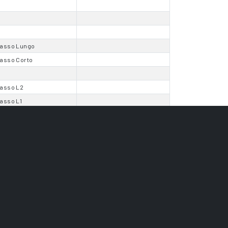
asso Lungo
asso Corto
asso L2
asso L1