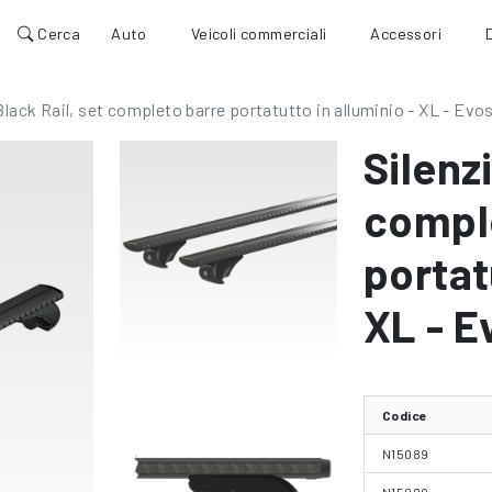
Cerca
Auto
Veicoli commerciali
Accessori
Black Rail, set completo barre portatutto in alluminio - XL - Evo
Silenz
compl
portat
XL - E
Codice
N15089