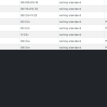
09/08>05/16
railing standard
06/16>05/20
railing standard
06/20>11/23
railing standard
03/22>
railing standard
P
03/22>
railing standard
P
11/23>
railing standard
09/24>
railing standard
P
09/24>
railing standard
P
09/23>
railing standard
06/17>10/21
railing standard
11/21>
railing standard
11/04>12/10
railing standard
01/91>09/04
railing standard
05/08>04/14
railing standard
09/23>
railing standard
11/98>09/04
railing standard
02/15>09/19
railing standard