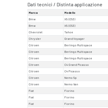
Dati tecnici / Distinta applicazione
Marca
Modello
Bmw
X5 (E53)
Bmw
X5 (E53)
Chevrolet
Tahoe
Chrysler
Grand Voyager
Citroen
Berlingo Multispace
Citroen
Berlingo Multispace
Citroen
Berlingo Multispace
Citroen
C4 Grand Picasso
Citroen
C4 Picasso
Citroen
Nemo 5p
Citroen
Nemo Van
Fiat
Fiorino
Fiat
Fiorino
Fiat
Fiorino