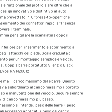
 e funzionale del profilo alare oltre che a
 design innovativo e distintivo all’auto.
ma brevettato PTO “press-to-open” che
nserimento dei connettori rapidi a “T” senza
vere il terminale.
omma per sigillare la scanalatura dopo il
inferiore per l’inserimento e scorrimento a
gli attacchi del piede. Scala graduata di
nto per un montaggio semplice e veloce.
: Coppia barre portatutto Silenzio Black
t Evos RA
N20012
e mai il carico massimo delle barre. Questo
tavia subordinato al carico massimo riportato
 uso e manutenzione del veicolo. Seguire sempre
ni di carico massimo più basso.
massimo si intende: peso delle barre + peso
ali accessori applicati + peso del carico