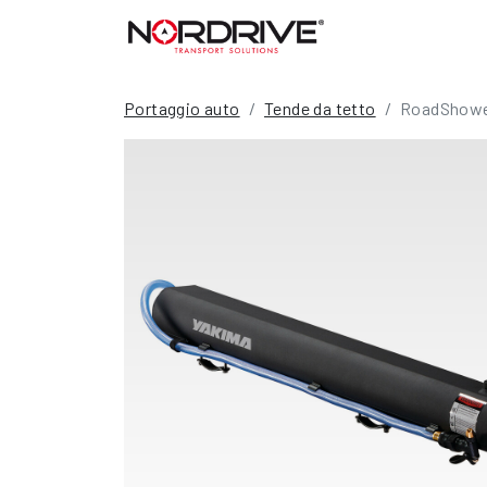
Portaggio auto
Tende da tetto
RoadShower