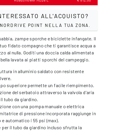
RoadShower MD26 L
€ 512,00*
NTERESSATO ALL'ACQUISTO?
 NORDRIVE POINT NELLA TUA ZONA.
sabbia, zampe sporche e biciclette infangate. Il
tuo fidato compagno che ti garantisce acqua a
zo al nulla. Goditi una doccia calda alimentata
n bella lavata ai piatti sporchi del campeggio.
ttura in alluminio saldato con resistente
olvere.
appo superiore permette un facile riempimento.
ione del serbatoio attraverso la valvola d'aria
il tubo da giardino.
zione con una pompa manuale o elettrica
imitatrice di pressione incorporata raggiunge in
 e automatico i 55 psi (max).
 per il tubo da giardino incluso sfrutta la