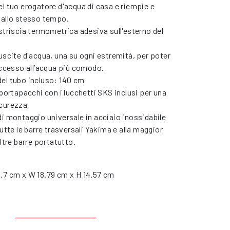
l tuo erogatore d'acqua di casa e riempie e
 allo stesso tempo.
striscia termometrica adesiva sull'esterno del
uscite d'acqua, una su ogni estremità, per poter
accesso all’acqua più comodo.
el tubo incluso: 140 cm
 portapacchi con i lucchetti SKS inclusi per una
curezza
i montaggio universale in acciaio inossidabile
tutte le barre trasversali Yakima e alla maggior
altre barre portatutto.
.7 cm x W 18.79 cm x H 14.57 cm