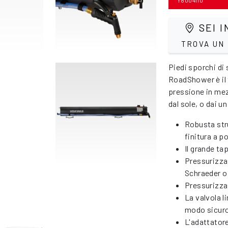
Y8004110
SEI I
TROVA UN
Piedi sporchi di 
RoadShower è il 
pressione in mez
dal sole, o dai u
Robusta stru
finitura a p
Il grande t
Pressurizzaz
Schraeder o 
Pressurizza
La valvola l
modo sicuro
L'adattatore