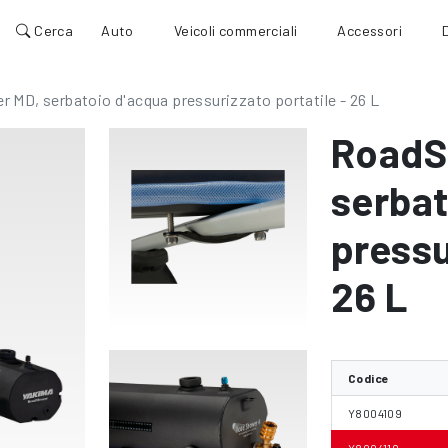
Cerca
Auto
Veicoli commerciali
Accessori
 MD, serbatoio d'acqua pressurizzato portatile - 26 L
RoadS
serbat
pressu
26 L
Codice
Y8004109