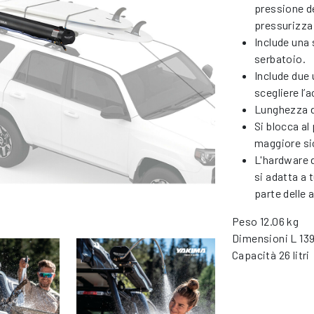
pressione de
pressurizza
Include una 
serbatoio.
Include due 
scegliere l’
Lunghezza d
Si blocca al
maggiore si
L'hardware d
si adatta a 
parte delle 
Peso 12.06 kg
Dimensioni L 139
Capacità 26 litri