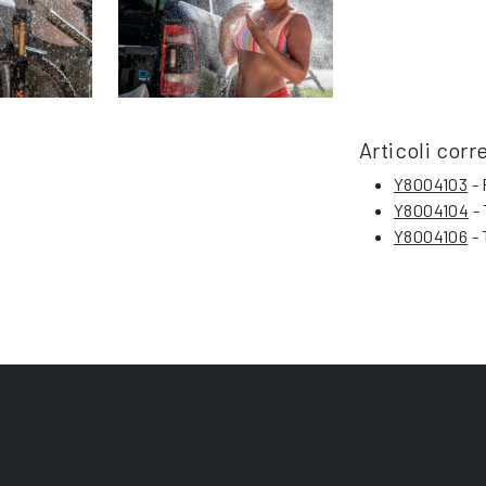
Articoli corre
Y8004103
- 
Y8004104
- 
Y8004106
- 