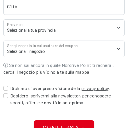
Città
Provincia
Scegli negozio in cui usufruire del coupon
Se non sai ancora in quale Nordrive Point ti recherai,
cerca il negozio più vicino a te sulla mappa
.
Dichiaro di aver preso visione della
privacy policy
.
Desidero iscrivermi alla newsletter, per conoscere
sconti, offerte e novità in anteprima.
CONFERMA E