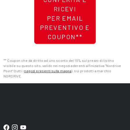
RICEVI
PER EMAIL
PREVENTIVO E
COUPON**
** Coupon che dà diritto ad uno sconto del 10% sul prezzo di listino
visibile su questo sito, valido nei negozi aderenti all'iniziativa "Nordrive
Point" (tutti i
negozi presenti sulla mappa
), sui prodotti a marchio
NORDRIVE.