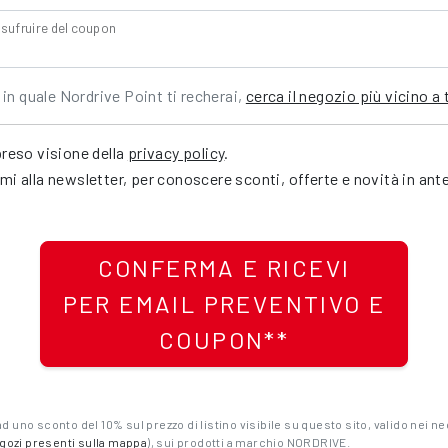
usufruire del coupon
in quale Nordrive Point ti recherai,
cerca il negozio più vicino a
preso visione della
privacy policy
.
mi alla newsletter, per conoscere sconti, offerte e novità in ant
CONFERMA E RICEVI
PER EMAIL PREVENTIVO E
COUPON**
d uno sconto del 10% sul prezzo di listino visibile su questo sito, valido nei nego
gozi presenti sulla mappa
), sui prodotti a marchio NORDRIVE.