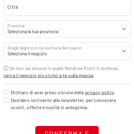
Città
Provincia
Scegli negozio in cui usufruire del coupon
Se non sai ancora in quale Nordrive Point ti recherai,
cerca il negozio più vicino a te sulla mappa
.
Dichiaro di aver preso visione della
privacy policy
.
Desidero iscrivermi alla newsletter, per conoscere
sconti, offerte e novità in anteprima.
CONFERMA E