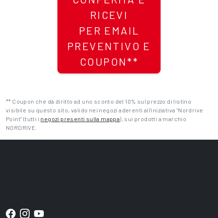
RICEVI
PER EMAIL
PREVENTIVO E
COUPON**
** Coupon che dà diritto ad uno sconto del 10% sul prezzo di listino
visibile su questo sito, valido nei negozi aderenti all'iniziativa "Nordrive
Point" (tutti i
negozi presenti sulla mappa
), sui prodotti a marchio
NORDRIVE.