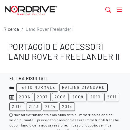
Ricerca
Land Rover Freelander II
PORTAGGIO E ACCESSORI
LAND ROVER FREELANDER II
FILTRA RISULTATI
TETTO NORMALE
RAILING STANDARD
2006
2007
2008
2009
2010
2011
2012
2013
2014
2015
Non fare affidamento solo sulla data di immatricolazione del
veicolo: modelli precedenti possono essere immatricolati anche
dopo il lancio della nuova versione. In caso di dubbio, verifica