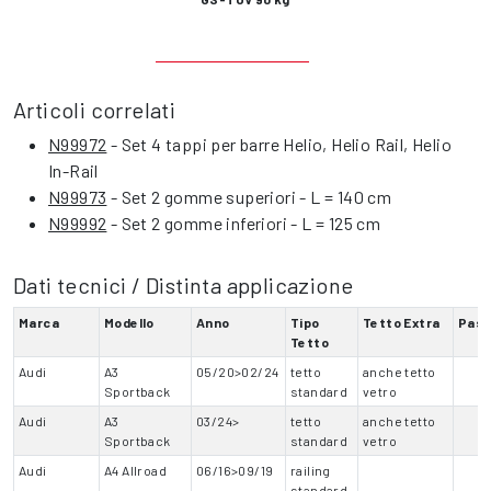
Articoli correlati
N99972
- Set 4 tappi per barre Helio, Helio Rail, Helio
In-Rail
N99973
- Set 2 gomme superiori - L = 140 cm
N99992
- Set 2 gomme inferiori - L = 125 cm
Dati tecnici / Distinta applicazione
Marca
Modello
Anno
Tipo
Tetto Extra
Pas
Tetto
Audi
A3
05/20>02/24
tetto
anche tetto
Sportback
standard
vetro
Audi
A3
03/24>
tetto
anche tetto
Sportback
standard
vetro
Audi
A4 Allroad
06/16>09/19
railing
standard