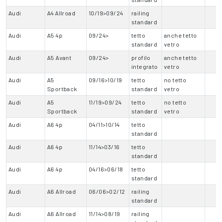
Audi
A4 Allroad
10/19>09/24
railing
standard
Audi
A5 4p
09/24>
tetto
anche tetto
standard
vetro
Audi
A5 Avant
09/24>
profilo
anche tetto
integrato
vetro
Audi
A5
09/16>10/19
tetto
no tetto
Sportback
standard
vetro
Audi
A5
11/19>09/24
tetto
no tetto
Sportback
standard
vetro
Audi
A6 4p
04/11>10/14
tetto
standard
Audi
A6 4p
11/14>03/16
tetto
standard
Audi
A6 4p
04/16>06/18
tetto
standard
Audi
A6 Allroad
06/06>02/12
railing
standard
Audi
A6 Allroad
11/14>08/19
railing