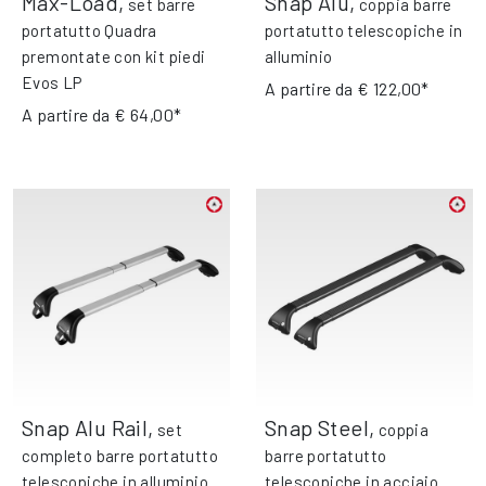
Max-Load
,
Snap Alu
,
set barre
coppia barre
portatutto Quadra
portatutto telescopiche in
premontate con kit piedi
alluminio
Evos LP
A partire da
€ 122,00*
A partire da
€ 64,00*
Snap Alu Rail
,
Snap Steel
,
set
coppia
completo barre portatutto
barre portatutto
telescopiche in alluminio
telescopiche in acciaio