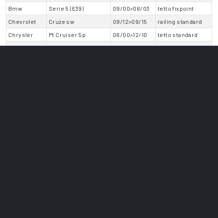
Bmw
Serie 5 (E39)
09/00>06/03
tetto fixpoint
Chevrolet
Cruze sw
09/12>09/15
railing standard
Chrysler
Pt Cruiser 5p
06/00>12/10
tetto standard
Citroen
C3 Picasso
11/12>03/17
railing standard
Citroen
C5 4p
05/08>07/12
tetto fixpoint
Citroen
C5 4p
08/12>12/17
tetto fixpoint
Dacia
Dokker
11/12>04/15
railing standard
Dacia
Dokker
05/15>01/17
railing standard
Dacia
Dokker
02/17>07/21
railing standard
Dacia
Dokker Stepway
11/12>04/15
railing standard
Dacia
Dokker Stepway
05/15>07/21
railing standard
Dacia
Dokker Van
11/12>07/21
railing standard
Dacia
Logan MCV 5p
10/13>04/17
railing standard
Dacia
Logan MCV 5p
05/17>09/21
railing standard
Daihatsu
Sirion
01/05>10/07
tetto standard
Daihatsu
Sirion
11/07>09/11
tetto standard