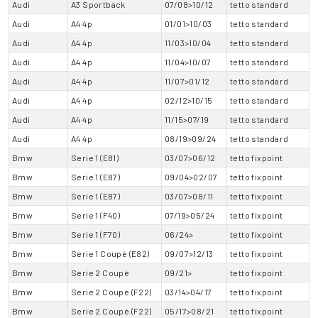
Audi
A3 Sportback
07/08>10/12
tetto standard
Audi
A4 4p
01/01>10/03
tetto standard
Audi
A4 4p
11/03>10/04
tetto standard
Audi
A4 4p
11/04>10/07
tetto standard
Audi
A4 4p
11/07>01/12
tetto standard
Audi
A4 4p
02/12>10/15
tetto standard
Audi
A4 4p
11/15>07/19
tetto standard
Audi
A4 4p
08/19>09/24
tetto standard
Bmw
Serie 1 (E81)
03/07>06/12
tetto fixpoint
Bmw
Serie 1 (E87)
09/04>02/07
tetto fixpoint
Bmw
Serie 1 (E87)
03/07>08/11
tetto fixpoint
Bmw
Serie 1 (F40)
07/19>05/24
tetto fixpoint
Bmw
Serie 1 (F70)
06/24>
tetto fixpoint
Bmw
Serie 1 Coupè (E82)
09/07>12/13
tetto fixpoint
Bmw
Serie 2 Coupè
09/21>
tetto fixpoint
Bmw
Serie 2 Coupè (F22)
03/14>04/17
tetto fixpoint
Bmw
Serie 2 Coupè (F22)
05/17>08/21
tetto fixpoint