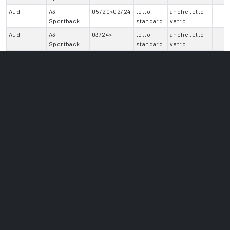
Audi
A3
05/20>02/24
tetto
anche tetto
Sportback
standard
vetro
Audi
A3
03/24>
tetto
anche tetto
Sportback
standard
vetro
Audi
A4 Allroad
06/16>09/19
railing
standard
Audi
A4 Allroad
10/19>09/24
railing
standard
Audi
A5 4p
09/24>
tetto
anche tetto
standard
vetro
Audi
A5 Avant
09/24>
profilo
anche tetto
integrato
vetro
Audi
A5
09/16>10/19
tetto
no tetto
Sportback
standard
vetro
Audi
A5
11/19>09/24
tetto
no tetto
Sportback
standard
vetro
Audi
A6 4p
09/04>03/11
tetto
standard
Audi
A6 4p
04/11>10/14
tetto
standard