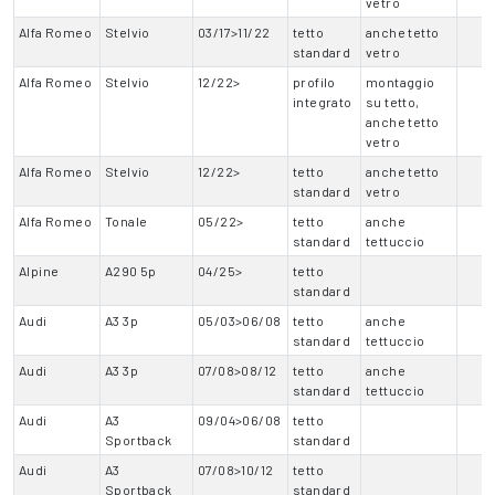
vetro
Alfa Romeo
Stelvio
03/17>11/22
tetto
anche tetto
standard
vetro
Alfa Romeo
Stelvio
12/22>
profilo
montaggio
integrato
su tetto,
anche tetto
vetro
Alfa Romeo
Stelvio
12/22>
tetto
anche tetto
standard
vetro
Alfa Romeo
Tonale
05/22>
tetto
anche
standard
tettuccio
Alpine
A290 5p
04/25>
tetto
standard
Audi
A3 3p
05/03>06/08
tetto
anche
standard
tettuccio
Audi
A3 3p
07/08>08/12
tetto
anche
standard
tettuccio
Audi
A3
09/04>06/08
tetto
Sportback
standard
Audi
A3
07/08>10/12
tetto
Sportback
standard