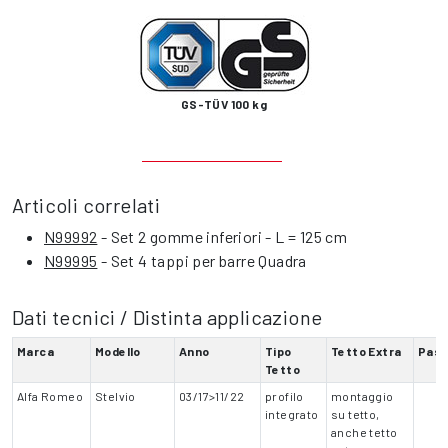
GS-TÜV 100 kg
Articoli correlati
N99992
- Set 2 gomme inferiori - L = 125 cm
N99995
- Set 4 tappi per barre Quadra
Dati tecnici / Distinta applicazione
Marca
Modello
Anno
Tipo
Tetto Extra
Pas
Tetto
Alfa Romeo
Stelvio
03/17>11/22
profilo
montaggio
integrato
su tetto,
anche tetto