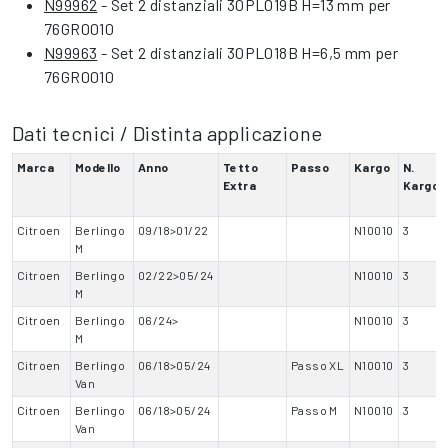
N99962
- Set 2 distanziali 30PL019B H=13 mm per
76GR0010
N99963
- Set 2 distanziali 30PL018B H=6,5 mm per
76GR0010
Dati tecnici / Distinta applicazione
Marca
Modello
Anno
Tetto
Passo
Kargo
N.
Extra
Kargo
Citroen
Berlingo
09/18>01/22
N10010
3
M
Citroen
Berlingo
02/22>05/24
N10010
3
M
Citroen
Berlingo
06/24>
N10010
3
M
Citroen
Berlingo
06/18>05/24
Passo XL
N10010
3
Van
Citroen
Berlingo
06/18>05/24
Passo M
N10010
3
Van