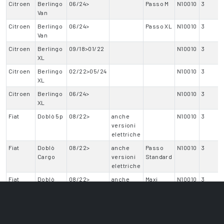
Citroen
Berlingo
06/24>
Passo M
N10010
3
Van
Citroen
Berlingo
06/24>
Passo XL
N10010
3
Van
Citroen
Berlingo
09/18>01/22
N10010
3
XL
Citroen
Berlingo
02/22>05/24
N10010
3
XL
Citroen
Berlingo
06/24>
N10010
3
XL
Fiat
Doblò 5p
08/22>
anche
N10010
3
versioni
elettriche
Fiat
Doblò
08/22>
anche
Passo
N10010
3
Cargo
versioni
Standard
elettriche
Fiat
Doblò
08/22>
anche
Maxi
N10010
3
Cargo
versioni
elettriche
Fiat
Qubo L
04/26>
N10010
3
5p