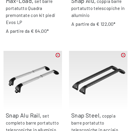
Max-Load
,
Snap Alu
,
set barre
coppia barre
portatutto Quadra
portatutto telescopiche in
premontate con kit piedi
alluminio
Evos LP
A partire da
€ 122,00*
A partire da
€ 64,00*
Snap Alu Rail
,
Snap Steel
,
set
coppia
completo barre portatutto
barre portatutto
telescopiche in alluminio
telescopiche in acciaio