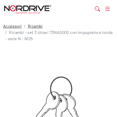
Accessori
Ricambi
Ricambi - set 3 chiavi 73NA0002 con impugnatura tonda
- serie N - N125