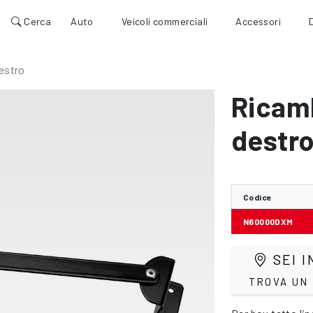
Cerca
Auto
Veicoli commerciali
Accessori
estro
Ricam
destr
Codice
N60000DXM
SEI I
TROVA UN