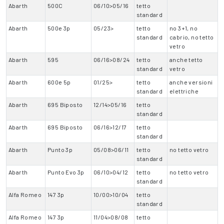
Abarth
500C
06/10>05/16
tetto
standard
Abarth
500e 3p
05/23>
tetto
no 3+1, no
standard
cabrio, no tetto
vetro
Abarth
595
06/16>08/24
tetto
anche tetto
standard
vetro
Abarth
600e 5p
01/25>
tetto
anche versioni
standard
elettriche
Abarth
695 Biposto
12/14>05/16
tetto
standard
Abarth
695 Biposto
06/16>12/17
tetto
standard
Abarth
Punto 3p
05/08>06/11
tetto
no tetto vetro
standard
Abarth
Punto Evo 3p
06/10>04/12
tetto
no tetto vetro
standard
Alfa Romeo
147 3p
10/00>10/04
tetto
standard
Alfa Romeo
147 3p
11/04>08/08
tetto