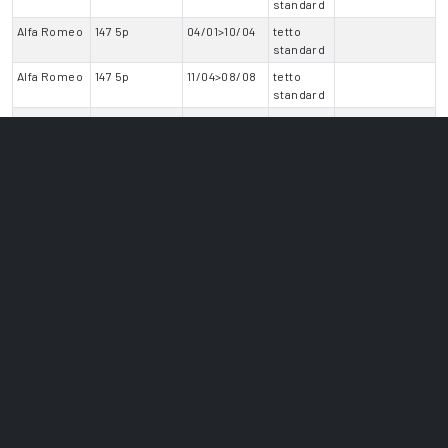
standard
Alfa Romeo
147 5p
04/01>10/04
tetto
standard
Alfa Romeo
147 5p
11/04>08/08
tetto
standard
Alfa Romeo
Giulia
06/16>11/19
tetto
anche tetto
standard
vetro
Alfa Romeo
Giulia
12/19>11/22
tetto
anche tetto
standard
vetro
Alfa Romeo
Giulia
12/22>
tetto
anche tetto
standard
vetro
Alfa Romeo
Giulietta
04/10>12/13
tetto
anche tettuccio
standard
Alfa Romeo
Giulietta
01/14>01/16
tetto
anche tettuccio
standard
Alfa Romeo
Giulietta
02/16>04/21
tetto
anche tettuccio
standard
Alfa Romeo
Junior 5p
06/24>
tetto
no tettuccio
standard
Alfa Romeo
Mito
09/08>05/13
tetto
no tettuccio