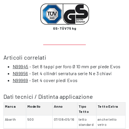
GS-TÜV 75 kg
Articoli correlati
N99945
- Set 8 tappi per foro Ø 10 mm per piede Evos
N99956
- Set 4 cilindri serratura serie N e 3 chiavi
N99969
- Set 4 cover piedi Evos
Dati tecnici / Distinta applicazione
Marca
Modello
Anno
Tipo
Tetto Extra
Tetto
Abarth
500
07/08>05/16
tetto
anche tetto
standard
vetro