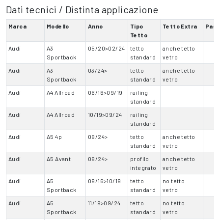
Dati tecnici / Distinta applicazione
Marca
Modello
Anno
Tipo
Tetto Extra
Pas
Tetto
Audi
A3
05/20>02/24
tetto
anche tetto
Sportback
standard
vetro
Audi
A3
03/24>
tetto
anche tetto
Sportback
standard
vetro
Audi
A4 Allroad
06/16>09/19
railing
standard
Audi
A4 Allroad
10/19>09/24
railing
standard
Audi
A5 4p
09/24>
tetto
anche tetto
standard
vetro
Audi
A5 Avant
09/24>
profilo
anche tetto
integrato
vetro
Audi
A5
09/16>10/19
tetto
no tetto
Sportback
standard
vetro
Audi
A5
11/19>09/24
tetto
no tetto
Sportback
standard
vetro