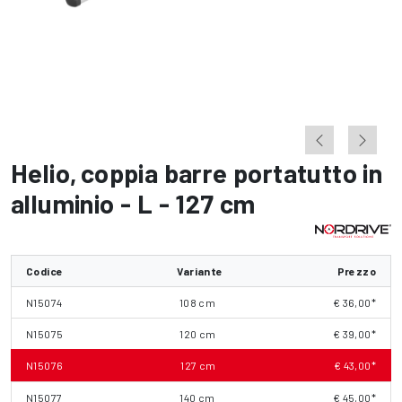
Helio
,
coppia barre portatutto in
alluminio - L - 127 cm
Codice
Variante
Prezzo
N15074
108 cm
€ 36,00*
N15075
120 cm
€ 39,00*
N15076
127 cm
€ 43,00*
N15077
140 cm
€ 45,00*