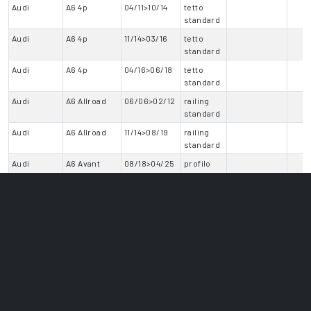
Audi
A6 4p
04/11>10/14
tetto
standard
Audi
A6 4p
11/14>03/16
tetto
standard
Audi
A6 4p
04/16>06/18
tetto
standard
Audi
A6 Allroad
06/06>02/12
railing
standard
Audi
A6 Allroad
11/14>08/19
railing
standard
Audi
A6 Avant
08/18>04/25
profilo
integrato
Audi
A6 Avant
05/25>
profilo
anche tetto
integrato
vetro
Audi
Q3
10/11>01/15
profilo
integrato
Audi
Q3
02/15>12/18
profilo
integrato
Audi
Q3
01/19>07/25
profilo
integrato