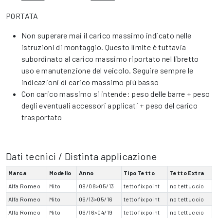
PORTATA
Non superare mai il carico massimo indicato nelle
istruzioni di montaggio. Questo limite è tuttavia
subordinato al carico massimo riportato nel libretto
uso e manutenzione del veicolo. Seguire sempre le
indicazioni di carico massimo più basso
Con carico massimo si intende: peso delle barre + peso
degli eventuali accessori applicati + peso del carico
trasportato
Dati tecnici / Distinta applicazione
Marca
Modello
Anno
Tipo Tetto
Tetto Extra
Alfa Romeo
Mito
09/08>05/13
tetto fixpoint
no tettuccio
Alfa Romeo
Mito
06/13>05/16
tetto fixpoint
no tettuccio
Alfa Romeo
Mito
06/16>04/19
tetto fixpoint
no tettuccio