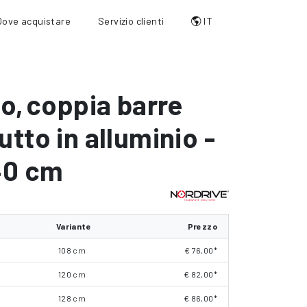
Dove acquistare
Servizio clienti
IT
io
,
coppia barre
utto in alluminio -
40 cm
Variante
Prezzo
108 cm
€ 76,00*
120 cm
€ 82,00*
128 cm
€ 86,00*