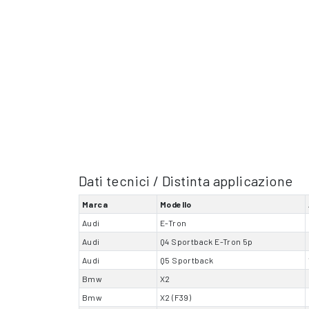
Dati tecnici / Distinta applicazione
Marca
Modello
Audi
E-Tron
Audi
Q4 Sportback E-Tron 5p
Audi
Q5 Sportback
Bmw
X2
Bmw
X2 (F39)