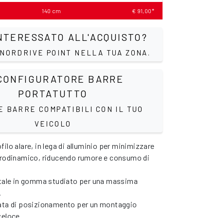
140 cm
€ 91,00*
NTERESSATO ALL'ACQUISTO?
 NORDRIVE POINT NELLA TUA ZONA.
ONFIGURATORE BARRE
PORTATUTTO
E BARRE COMPATIBILI CON IL TUO
VEICOLO
ilo alare, in lega di alluminio per minimizzare
erodinamico, riducendo rumore e consumo di
ntale in gomma studiato per una massima
.
ata di posizionamento per un montaggio
veloce.