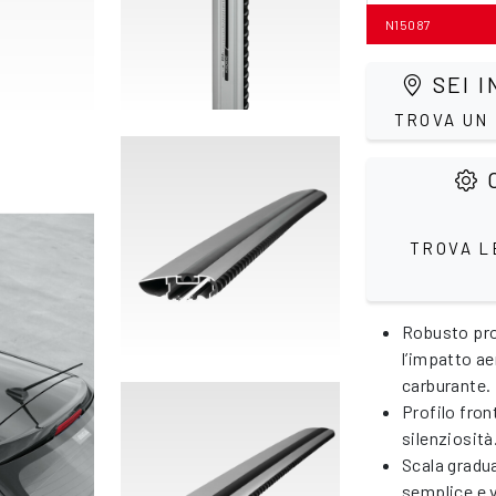
N15087
SEI I
TROVA UN
C
TROVA L
Robusto prof
l’impatto a
carburante.
Profilo fro
silenziosità
Scala gradu
semplice e 