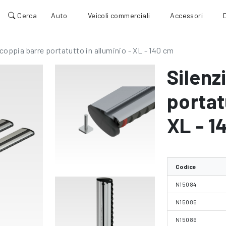
Cerca
Auto
Veicoli commerciali
Accessori
 coppia barre portatutto in alluminio - XL - 140 cm
Silenz
portat
XL - 1
Codice
N15084
N15085
N15086