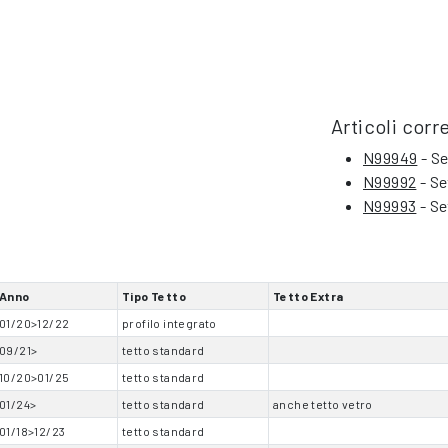
Articoli corre
N99949
- Se
N99992
- Se
N99993
- Se
Anno
Tipo Tetto
Tetto Extra
01/20>12/22
profilo integrato
09/21>
tetto standard
10/20>01/25
tetto standard
01/24>
tetto standard
anche tetto vetro
01/18>12/23
tetto standard