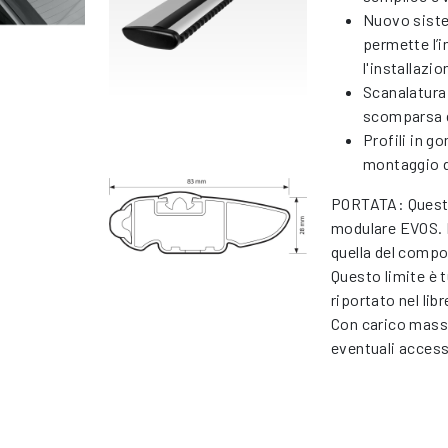
Nuovo siste
permette l’i
l'installazi
Scanalatura 
scomparsa d
Profili in g
montaggio d
PORTATA: Questo
modulare EVOS. 
quella del compo
Questo limite è 
riportato nel li
Con carico massi
eventuali access