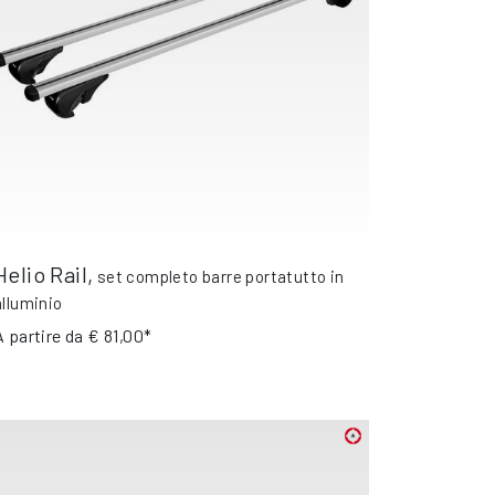
Helio Rail
,
set completo barre portatutto in
alluminio
A partire da
€ 81,00*