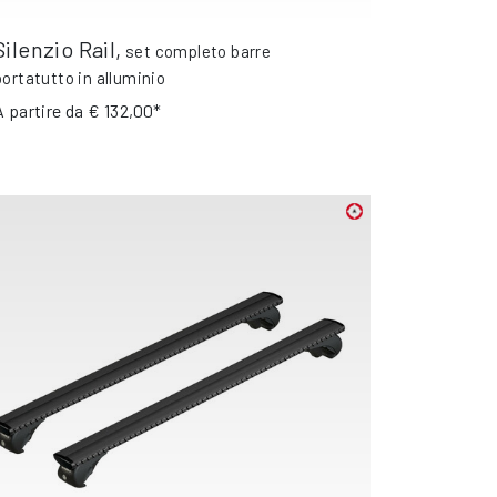
Silenzio Rail
,
set completo barre
portatutto in alluminio
A partire da
€ 132,00*