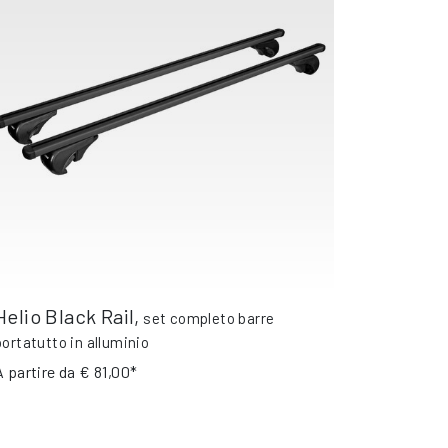
Helio Black Rail
,
set completo barre
portatutto in alluminio
A partire da
€ 81,00*