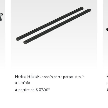
Helio Black
,
coppia barre portatutto in
alluminio
A partire da
€ 37,00*