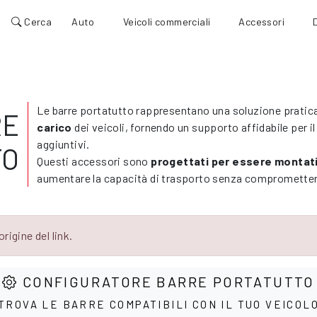
Cerca
Auto
Veicoli commerciali
Accessori
Le barre portatutto rappresentano una soluzione pratica
RE
carico
dei veicoli, fornendo un supporto affidabile per il
aggiuntivi.
TO
Questi accessori sono
progettati per essere montati 
aumentare la capacità di trasporto senza compromettere 
rigine del link.
CONFIGURATORE BARRE PORTATUTTO
TROVA LE BARRE COMPATIBILI CON IL TUO VEICOL