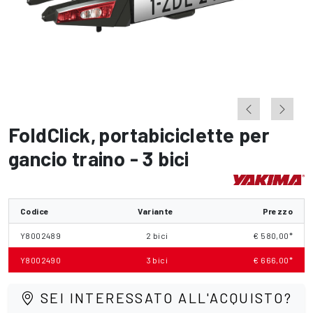
FoldClick
,
portabiciclette per
gancio traino - 3 bici
Codice
Variante
Prezzo
Y8002489
2 bici
€ 580,00*
Y8002490
3 bici
€ 666,00*
SEI INTERESSATO ALL'ACQUISTO?