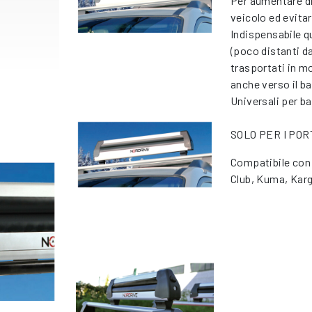
Per aumentare di
veicolo ed evitar
Indispensabile q
(poco distanti d
trasportati in m
anche verso il b
Universali per b
SOLO PER I PO
Compatibile con 
Club, Kuma, Kar