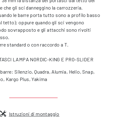
 38 mm la distanza del portasci dal tetto del
e che gli sci danneggino la carrozzeria.
uando le barre porta tutto sono a profilo basso
al tetto); oppure quando gli sci vengono
odo sovrapposto e gli attacchi sono rivolti
asso.
arre standard o con raccordo a T.
RTASCI LAMPA NORDIC-KING E PRO-SLIDER
barre: Silenzio, Quadra, Alumia, Helio, Snap,
go, Kargo Plus, Yakima
Istruzioni di montaggio