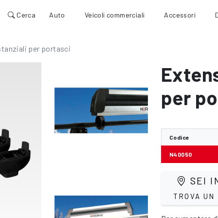
Cerca
Auto
Veicoli commerciali
Accessori
stanziali per portasci
Exten
per po
Codice
N40050
SEI I
TROVA UN