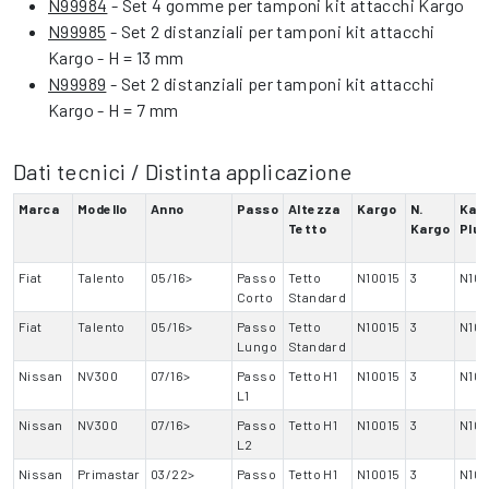
N99984
- Set 4 gomme per tamponi kit attacchi Kargo
N99985
- Set 2 distanziali per tamponi kit attacchi
Kargo - H = 13 mm
N99989
- Set 2 distanziali per tamponi kit attacchi
Kargo - H = 7 mm
Dati tecnici / Distinta applicazione
Marca
Modello
Anno
Passo
Altezza
Kargo
N.
Kar
Tetto
Kargo
Plus
Fiat
Talento
05/16>
Passo
Tetto
N10015
3
N10
Corto
Standard
Fiat
Talento
05/16>
Passo
Tetto
N10015
3
N10
Lungo
Standard
Nissan
NV300
07/16>
Passo
Tetto H1
N10015
3
N10
L1
Nissan
NV300
07/16>
Passo
Tetto H1
N10015
3
N10
L2
Nissan
Primastar
03/22>
Passo
Tetto H1
N10015
3
N10