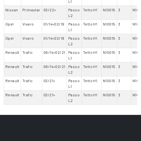
L1
Nissan
Primastar
03/22>
Passo
Tetto H1
N10015
3
N10
L2
Opel
Vivaro
01/14>02/19
Passo
Tetto H1
N10015
3
N10
L1
Opel
Vivaro
01/14>02/19
Passo
Tetto H1
N10015
3
N10
L2
Renault
Trafic
06/14>02/21
Passo
Tetto H1
N10015
3
N10
L1
Renault
Trafic
06/14>02/21
Passo
Tetto H1
N10015
3
N10
L2
Renault
Trafic
03/21>
Passo
Tetto H1
N10015
3
N10
L1
Renault
Trafic
03/21>
Passo
Tetto H1
N10015
3
N10
L2