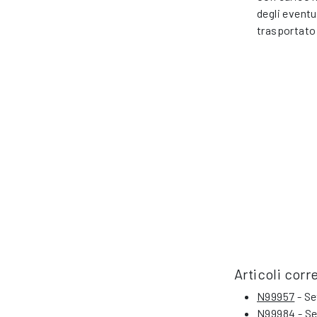
degli eventu
trasportato
Articoli corre
N99957
- Se
N99984
- Se