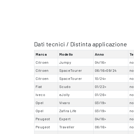
Dati tecnici / Distinta applicazione
Marca
Modello
Anno
Te
Citroen
Jumpy
04/16>
no
Citroen
SpaceTourer
06/16>09/24
no
Citroen
SpaceTourer
10/24>
no
Fiat
Scudo
01/22>
no
Iveco
eJolly
01/26>
no
Opel
Vivaro
03/19>
no
Opel
Zafira Life
03/19>
no
Peugeot
Expert
04/16>
no
Peugeot
Traveller
06/16>
no