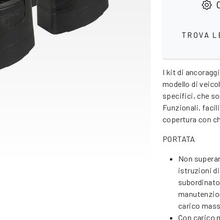
C
TROVA L
I kit di ancoragg
modello di veic
specifici, che so
Funzionali, facili
copertura con ch
PORTATA
Non superar
istruzioni d
subordinato 
manutenzione
carico mas
Con carico 