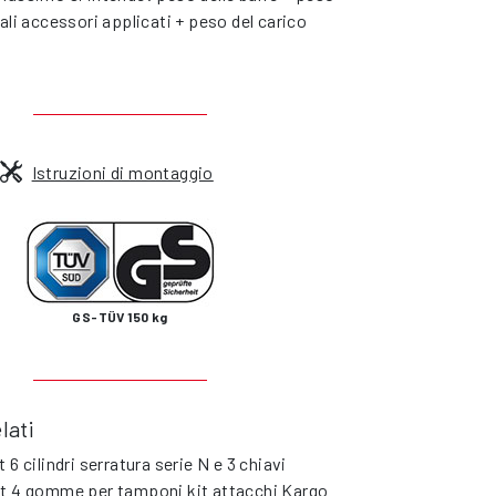
ali accessori applicati + peso del carico
Istruzioni di montaggio
GS-TÜV 150 kg
lati
t 6 cilindri serratura serie N e 3 chiavi
t 4 gomme per tamponi kit attacchi Kargo