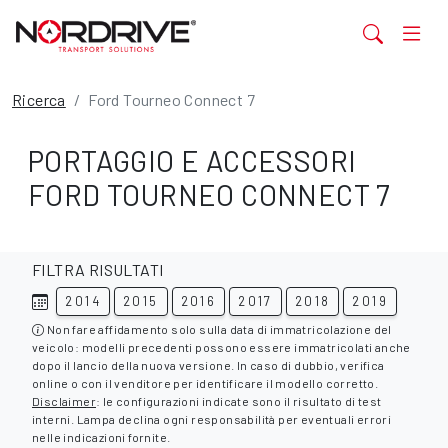
Ricerca
Ford Tourneo Connect 7
PORTAGGIO E ACCESSORI
FORD TOURNEO CONNECT 7
FILTRA RISULTATI
2014
2015
2016
2017
2018
2019
Non fare affidamento solo sulla data di immatricolazione del
veicolo: modelli precedenti possono essere immatricolati anche
dopo il lancio della nuova versione. In caso di dubbio, verifica
online o con il venditore per identificare il modello corretto.
Disclaimer
: le configurazioni indicate sono il risultato di test
interni. Lampa declina ogni responsabilità per eventuali errori
nelle indicazioni fornite.