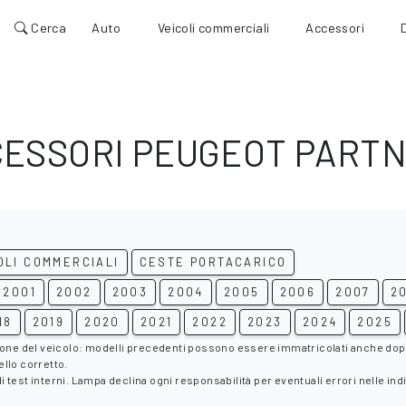
Cerca
Auto
Veicoli commerciali
Accessori
CESSORI PEUGEOT PART
OLI COMMERCIALI
CESTE PORTACARICO
2001
2002
2003
2004
2005
2006
2007
2
18
2019
2020
2021
2022
2023
2024
2025
ione del veicolo: modelli precedenti possono essere immatricolati anche dopo i
ello corretto.
 di test interni. Lampa declina ogni responsabilità per eventuali errori nelle indi