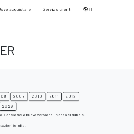
Dove acquistare
Servizio clienti
IT
NER
008
2009
2010
2011
2012
2026
l lancio della nuova versione. In caso di dubbio,
cazioni fornite.