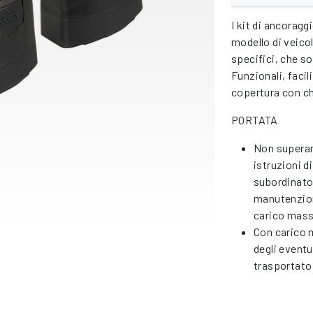
I kit di ancoragg
modello di veic
specifici, che so
Funzionali, facili
copertura con ch
PORTATA
Non superar
istruzioni d
subordinato 
manutenzione
carico mas
Con carico 
degli eventu
trasportato