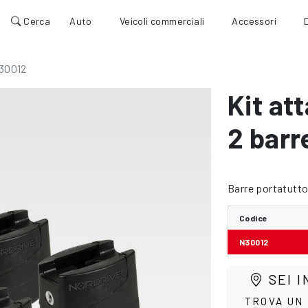
Cerca
Auto
Veicoli commerciali
Accessori
30012
Kit att
2 barr
Barre portatutt
Codice
N30012
SEI I
TROVA UN