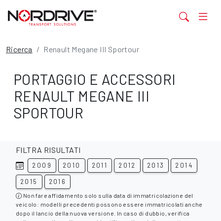
Ricerca
Renault Megane III Sportour
PORTAGGIO E ACCESSORI
RENAULT MEGANE III
SPORTOUR
FILTRA RISULTATI
2009
2010
2011
2012
2013
2014
2015
2016
Non fare affidamento solo sulla data di immatricolazione del
veicolo: modelli precedenti possono essere immatricolati anche
dopo il lancio della nuova versione. In caso di dubbio, verifica