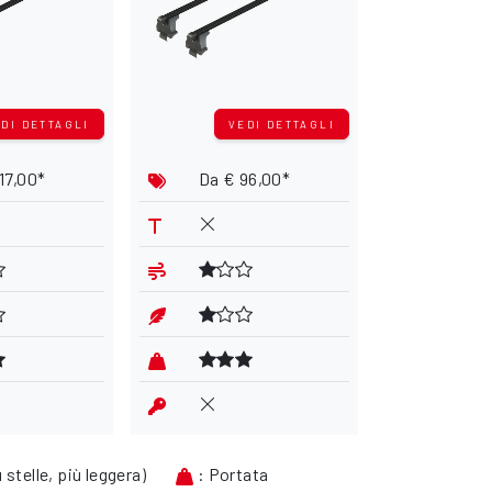
DI DETTAGLI
VEDI DETTAGLI
VE
17,00*
Da
€ 96,00*
Da
€ 2
 stelle, più leggera)
: Portata