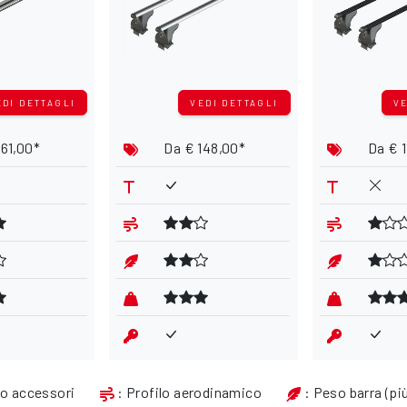
EDI DETTAGLI
VEDI DETTAGLI
VE
161,00*
Da
€ 148,00*
Da
€ 1
io accessori
: Profilo aerodinamico
: Peso barra (più