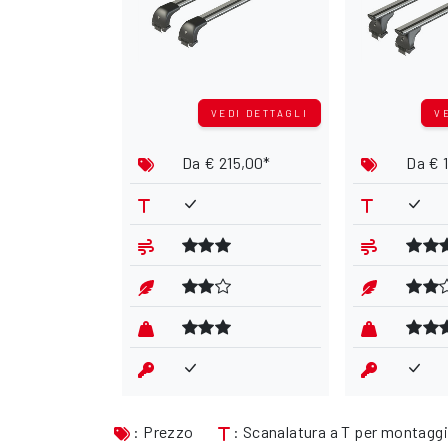
VEDI DETTAGLI
V
Da
€ 215,00*
Da
€ 
: Prezzo
: Scanalatura a T per montagg