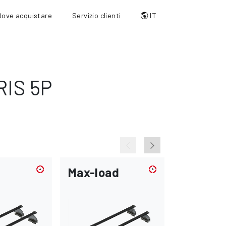
Dove acquistare
Servizio clienti
IT
IS 5P
Max-load
Throug