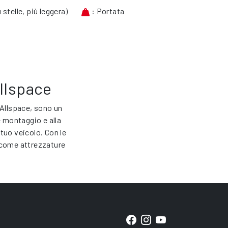
 stelle, più leggera)
: Portata
llspace
 Allspace, sono un
e montaggio e alla
 tuo veicolo. Con le
come attrezzature