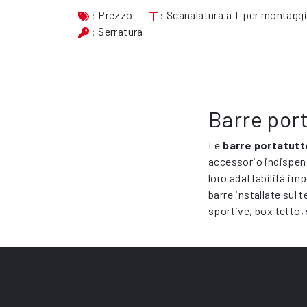
: Prezzo
: Scanalatura a T per montagg
: Serratura
Barre por
Le
barre portatutt
accessorio indispens
loro adattabilità im
barre installate sul 
sportive, box tetto, 