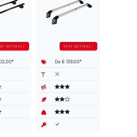
DI DETTAGLI
VEDI DETTAGLI
VE
102,00*
Da
€ 138,00*
Da
€ 