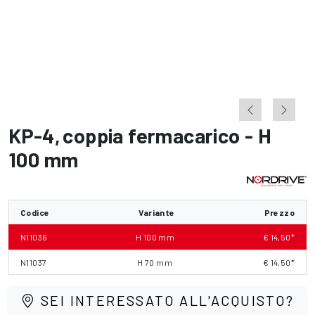
KP-4
,
coppia fermacarico - H
100 mm
Codice
Variante
Prezzo
N11036
H 100 mm
€ 14,50*
N11037
H 70 mm
€ 14,50*
SEI INTERESSATO ALL'ACQUISTO?