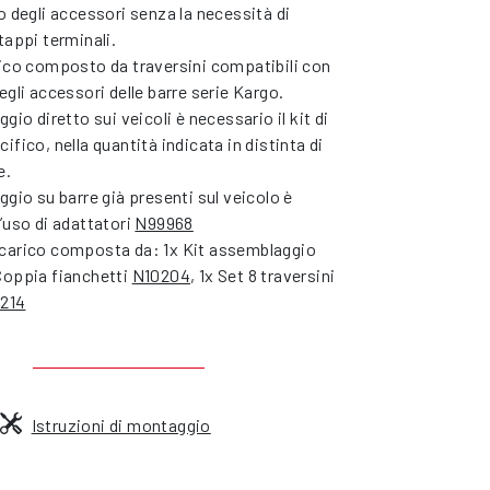
o degli accessori senza la necessità di
Extended - 420x135x12 cm
€ 722,00*
tappi terminali.
Extended - 420x150x12 cm
€ 772,00*
rico composto da traversini compatibili con
Extended - 420x180x12 cm
€ 820,00*
egli accessori delle barre serie Kargo.
gio diretto sui veicoli è necessario il kit di
ifico, nella quantità indicata in distinta di
e.
ggio su barre già presenti sul veicolo è
’uso di adattatori
N99968
carico composta da: 1x Kit assemblaggio
 Coppia fianchetti
N10204
, 1x Set 8 traversini
214
Istruzioni di montaggio