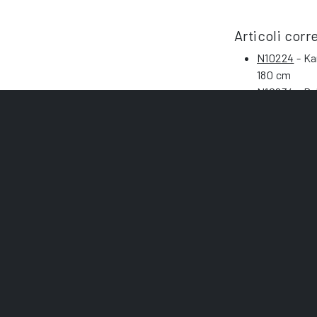
Articoli corre
N10224
- Ka
180 cm
N10234
- Ru
R180 - 180 
N11000
- K-0
N11001
- K-1
N11002
- K-
N11003
- K-7
N11020
- U-0
64 cm
N11021
- U-7
96 cm
N11033
- KP-
N11053
- K-9
N11054
- K-1
N11065
- U-5